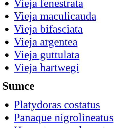
Vieja fenestrata
Vieja maculicauda
Vieja bifasciata
Vieja argentea
Vieja guttulata
Vieja hartwegi
Sumce
Platydoras costatus
Panaque nigrolineatus