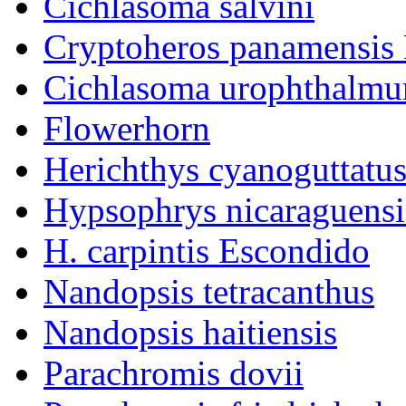
Cichlasoma salvini
Cryptoheros panamensi
Cichlasoma urophthalm
Flowerhorn
Herichthys cyanoguttatu
Hypsophrys nicaraguensi
H. carpintis Escondido
Nandopsis tetracanthus
Nandopsis haitiensis
Parachromis dovii