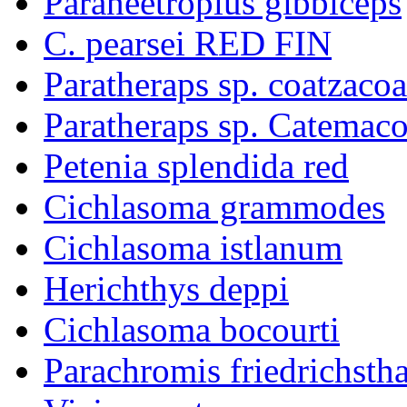
Paraneetroplus gibbiceps
C. pearsei RED FIN
Paratheraps sp. coatzacoa
Paratheraps sp. Catemac
Petenia splendida red
Cichlasoma grammodes
Cichlasoma istlanum
Herichthys deppi
Cichlasoma bocourti
Parachromis friedrichstha