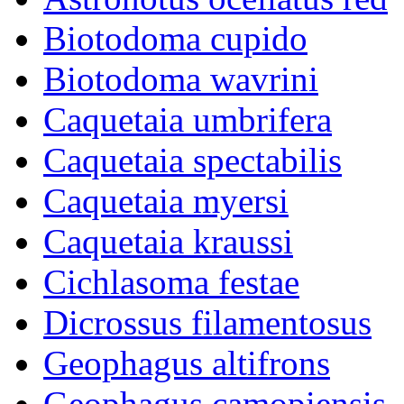
Biotodoma cupido
Biotodoma wavrini
Caquetaia umbrifera
Caquetaia spectabilis
Caquetaia myersi
Caquetaia kraussi
Cichlasoma festae
Dicrossus filamentosus
Geophagus altifrons
Geophagus camopiensis