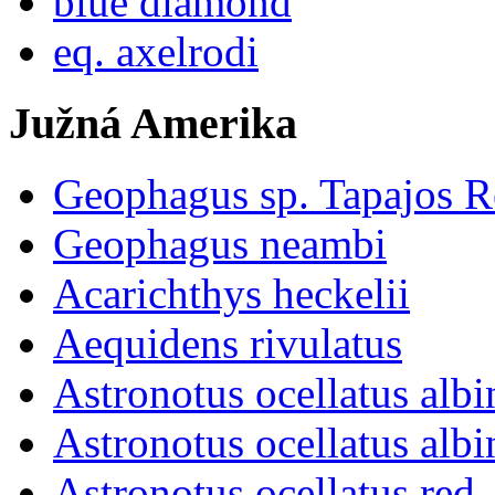
blue diamond
eq. axelrodi
Južná Amerika
Geophagus sp. Tapajos R
Geophagus neambi
Acarichthys heckelii
Aequidens rivulatus
Astronotus ocellatus albi
Astronotus ocellatus albi
Astronotus ocellatus red