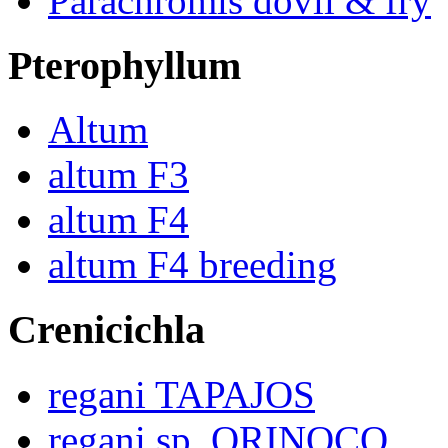
Parachromis dovii & fry
Pterophyllum
Altum
altum F3
altum F4
altum F4 breeding
Crenicichla
regani TAPAJOS
regani sp. ORINOCO