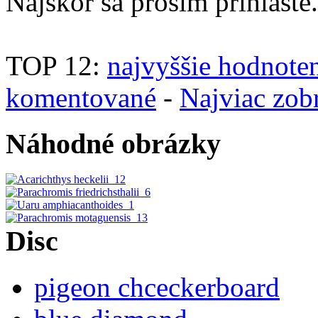
Najskôr sa prosím prihláste.
TOP 12:
najvyššie hodnote
komentované
-
Najviac zob
Náhodné obrázky
Disc
pigeon chceckerboard