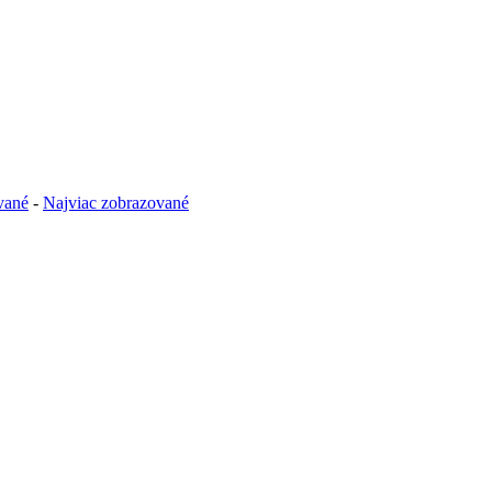
vané
-
Najviac zobrazované