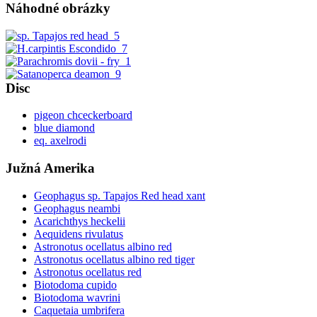
Náhodné obrázky
Disc
pigeon chceckerboard
blue diamond
eq. axelrodi
Južná Amerika
Geophagus sp. Tapajos Red head xant
Geophagus neambi
Acarichthys heckelii
Aequidens rivulatus
Astronotus ocellatus albino red
Astronotus ocellatus albino red tiger
Astronotus ocellatus red
Biotodoma cupido
Biotodoma wavrini
Caquetaia umbrifera