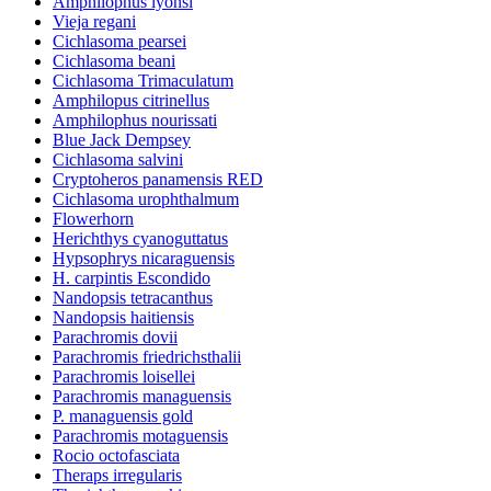
Amphilophus lyonsi
Vieja regani
Cichlasoma pearsei
Cichlasoma beani
Cichlasoma Trimaculatum
Amphilopus citrinellus
Amphilophus nourissati
Blue Jack Dempsey
Cichlasoma salvini
Cryptoheros panamensis RED
Cichlasoma urophthalmum
Flowerhorn
Herichthys cyanoguttatus
Hypsophrys nicaraguensis
H. carpintis Escondido
Nandopsis tetracanthus
Nandopsis haitiensis
Parachromis dovii
Parachromis friedrichsthalii
Parachromis loisellei
Parachromis managuensis
P. managuensis gold
Parachromis motaguensis
Rocio octofasciata
Theraps irregularis