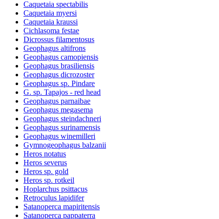
Caquetaia spectabilis
Caquetaia myersi
Caquetaia kraussi
Cichlasoma festae
Dicrossus filamentosus
Geophagus altifrons
Geophagus camopiensis
Geophagus brasiliensis
Geophagus dicrozoster
Geophagus sp. Pindare
G. sp. Tapajos - red head
Geophagus parnaibae
Geophagus megasema
Geophagus steindachneri
Geophagus surinamensis
Geophagus winemilleri
Gymnogeophagus balzanii
Heros notatus
Heros severus
Heros sp. gold
Heros sp. rotkeil
Hoplarchus psittacus
Retroculus lapidifer
Satanoperca mapiritensis
Satanoperca pappaterra