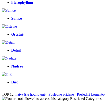
Pterophyllum
Sumce
Ostatné
Detail
Nádrže
Disc
TOP 12:
najvyššie hodnotené
-
Posledné pridané
-
Posledné komento
Restricted Categories