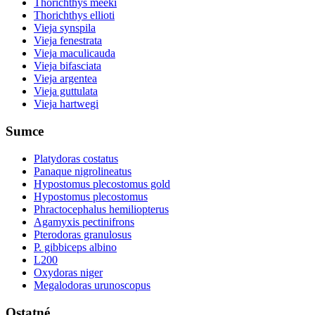
Thorichthys meeki
Thorichthys ellioti
Vieja synspila
Vieja fenestrata
Vieja maculicauda
Vieja bifasciata
Vieja argentea
Vieja guttulata
Vieja hartwegi
Sumce
Platydoras costatus
Panaque nigrolineatus
Hypostomus plecostomus gold
Hypostomus plecostomus
Phractocephalus hemiliopterus
Agamyxis pectinifrons
Pterodoras granulosus
P. gibbiceps albino
L200
Oxydoras niger
Megalodoras urunoscopus
Ostatné