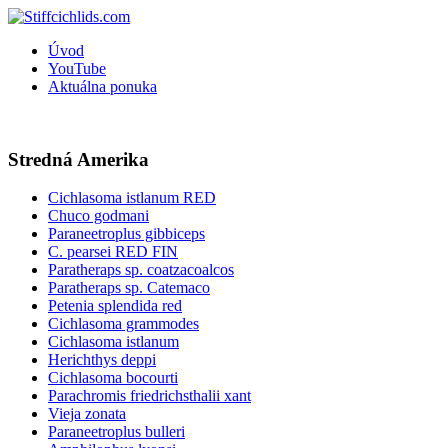
Úvod
YouTube
Aktuálna ponuka
Stredná Amerika
Cichlasoma istlanum RED
Chuco godmani
Paraneetroplus gibbiceps
C. pearsei RED FIN
Paratheraps sp. coatzacoalcos
Paratheraps sp. Catemaco
Petenia splendida red
Cichlasoma grammodes
Cichlasoma istlanum
Herichthys deppi
Cichlasoma bocourti
Parachromis friedrichsthalii xant
Vieja zonata
Paraneetroplus bulleri