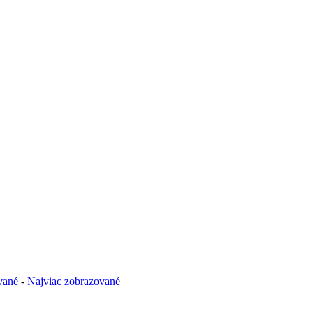
vané
-
Najviac zobrazované