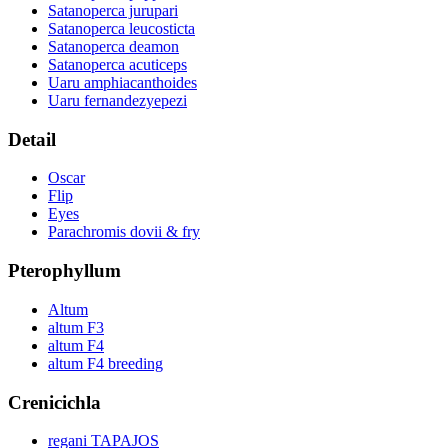
Satanoperca jurupari
Satanoperca leucosticta
Satanoperca deamon
Satanoperca acuticeps
Uaru amphiacanthoides
Uaru fernandezyepezi
Detail
Oscar
Flip
Eyes
Parachromis dovii & fry
Pterophyllum
Altum
altum F3
altum F4
altum F4 breeding
Crenicichla
regani TAPAJOS