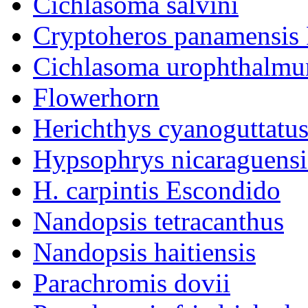
Cichlasoma salvini
Cryptoheros panamensi
Cichlasoma urophthalm
Flowerhorn
Herichthys cyanoguttatu
Hypsophrys nicaraguensi
H. carpintis Escondido
Nandopsis tetracanthus
Nandopsis haitiensis
Parachromis dovii