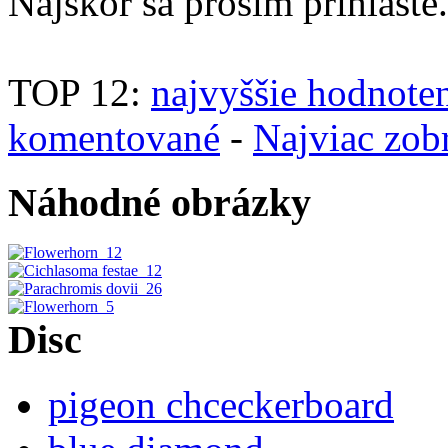
Najskôr sa prosím prihláste.
TOP 12:
najvyššie hodnote
komentované
-
Najviac zob
Náhodné obrázky
Disc
pigeon chceckerboard