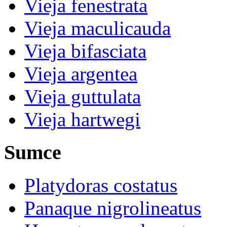
Vieja fenestrata
Vieja maculicauda
Vieja bifasciata
Vieja argentea
Vieja guttulata
Vieja hartwegi
Sumce
Platydoras costatus
Panaque nigrolineatus