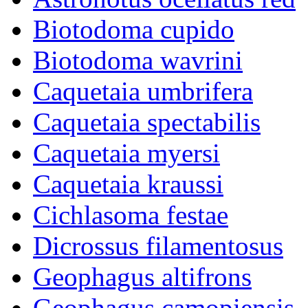
Biotodoma cupido
Biotodoma wavrini
Caquetaia umbrifera
Caquetaia spectabilis
Caquetaia myersi
Caquetaia kraussi
Cichlasoma festae
Dicrossus filamentosus
Geophagus altifrons
Geophagus camopiensis