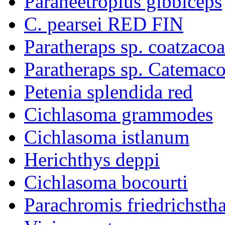
Paraneetroplus gibbiceps
C. pearsei RED FIN
Paratheraps sp. coatzacoa
Paratheraps sp. Catemac
Petenia splendida red
Cichlasoma grammodes
Cichlasoma istlanum
Herichthys deppi
Cichlasoma bocourti
Parachromis friedrichstha