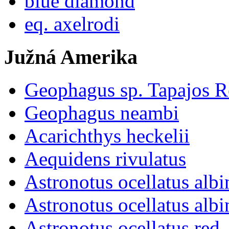
blue diamond
eq. axelrodi
Južná Amerika
Geophagus sp. Tapajos R
Geophagus neambi
Acarichthys heckelii
Aequidens rivulatus
Astronotus ocellatus albi
Astronotus ocellatus albi
Astronotus ocellatus red