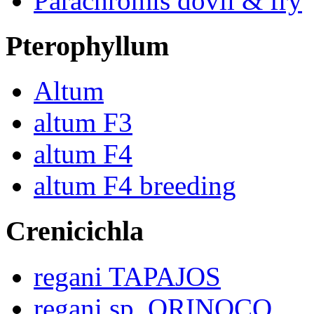
Parachromis dovii & fry
Pterophyllum
Altum
altum F3
altum F4
altum F4 breeding
Crenicichla
regani TAPAJOS
regani sp. ORINOCO