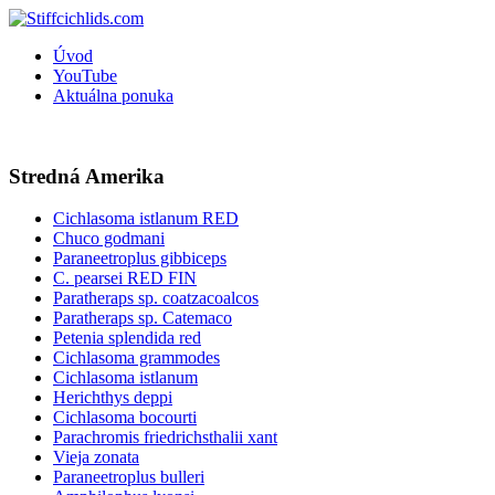
Úvod
YouTube
Aktuálna ponuka
Stredná Amerika
Cichlasoma istlanum RED
Chuco godmani
Paraneetroplus gibbiceps
C. pearsei RED FIN
Paratheraps sp. coatzacoalcos
Paratheraps sp. Catemaco
Petenia splendida red
Cichlasoma grammodes
Cichlasoma istlanum
Herichthys deppi
Cichlasoma bocourti
Parachromis friedrichsthalii xant
Vieja zonata
Paraneetroplus bulleri