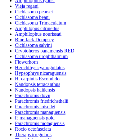
Amphilophus lyonsi
Vieja regani
Cichlasoma pearsei
Cichlasoma beani
Cichlasoma Trimaculatum
Amphilopus citrinellus
Amphilophus nourissati
Blue Jack Dempsey
Cichlasoma salvini
Cryptoheros panamensis RED
Cichlasoma urophthalmum
Flowerhorn
Herichthys cyanoguttatus
Hypsophrys nicaraguensis
H. carpintis Escondido
Nandopsis tetracanthus
Nandopsis haitiensis
Parachromis dovii
Parachromis friedrichsthalii
Parachromis loisellei
Parachromis managuensis
P. managuensis gold
Parachromis motaguensis
Rocio octofasciata
Theraps irregularis