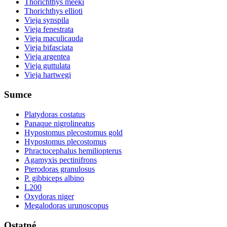
Thorichthys meeki
Thorichthys ellioti
Vieja synspila
Vieja fenestrata
Vieja maculicauda
Vieja bifasciata
Vieja argentea
Vieja guttulata
Vieja hartwegi
Sumce
Platydoras costatus
Panaque nigrolineatus
Hypostomus plecostomus gold
Hypostomus plecostomus
Phractocephalus hemiliopterus
Agamyxis pectinifrons
Pterodoras granulosus
P. gibbiceps albino
L200
Oxydoras niger
Megalodoras urunoscopus
Ostatné