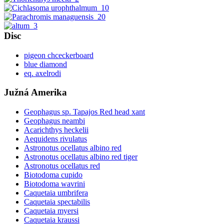
Disc
pigeon chceckerboard
blue diamond
eq. axelrodi
Južná Amerika
Geophagus sp. Tapajos Red head xant
Geophagus neambi
Acarichthys heckelii
Aequidens rivulatus
Astronotus ocellatus albino red
Astronotus ocellatus albino red tiger
Astronotus ocellatus red
Biotodoma cupido
Biotodoma wavrini
Caquetaia umbrifera
Caquetaia spectabilis
Caquetaia myersi
Caquetaia kraussi