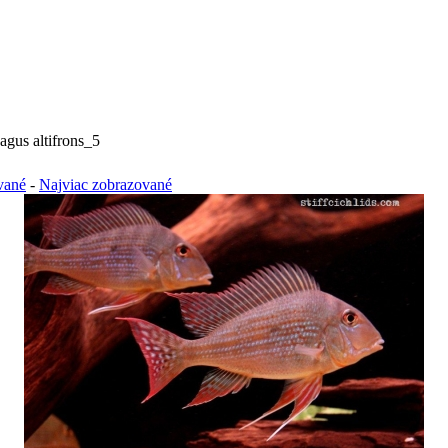
gus altifrons_5
vané
-
Najviac zobrazované