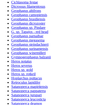
Cichlasoma festae
Dicrossus filamentosus
Geophagus altifrons
Geophagus camopiensis
Geophagus brasiliensis
Geophagus dicrozoster
Geophagus sp. Pindare
G. sp. Tapajos - red head
Geophagus parnaibae
Geophagus megasema
Geophagus steindachneri
Geophagus surinamensis
Geophagus winemilleri
Gymnogeophagus balzanii
Heros notatus
Heros severus
Heros sp. gold
Heros sp. rotkeil
Hoplarchus psittacus
Retroculus lapidifer
Satanoperca mapiritensis
Satanoperca pappaterra
Satanoperca jurupari
Satanoperca leucosticta
Satanoperca deamon