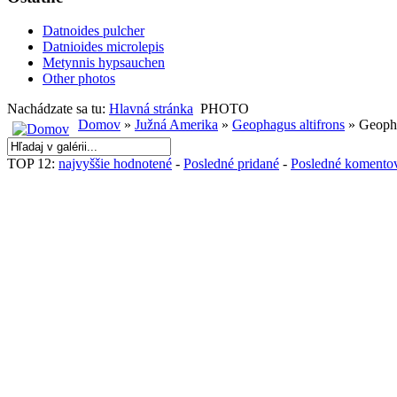
Datnoides pulcher
Datnioides microlepis
Metynnis hypsauchen
Other photos
Nachádzate sa tu:
Hlavná stránka
PHOTO
Domov
»
Južná Amerika
»
Geophagus altifrons
» Geopha
TOP 12:
najvyššie hodnotené
-
Posledné pridané
-
Posledné komento