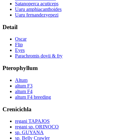
Satanoperca acuticeps
Uaru amphiacanthoides
Uaru fernandezyepezi
Detail
Oscar
Flip
Eyes
Parachromis dovii & fry
Pterophyllum
Altum
altum F3
altum F4
altum F4 breeding
Crenicichla
regani TAPAJOS
regani sp. ORINOCO
sp. GUYANA
sp. Belly Crawler