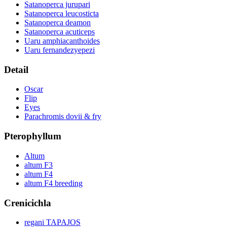
Satanoperca jurupari
Satanoperca leucosticta
Satanoperca deamon
Satanoperca acuticeps
Uaru amphiacanthoides
Uaru fernandezyepezi
Detail
Oscar
Flip
Eyes
Parachromis dovii & fry
Pterophyllum
Altum
altum F3
altum F4
altum F4 breeding
Crenicichla
regani TAPAJOS