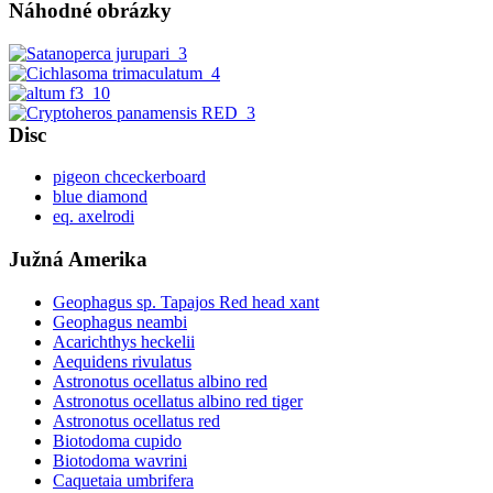
Náhodné obrázky
Disc
pigeon chceckerboard
blue diamond
eq. axelrodi
Južná Amerika
Geophagus sp. Tapajos Red head xant
Geophagus neambi
Acarichthys heckelii
Aequidens rivulatus
Astronotus ocellatus albino red
Astronotus ocellatus albino red tiger
Astronotus ocellatus red
Biotodoma cupido
Biotodoma wavrini
Caquetaia umbrifera