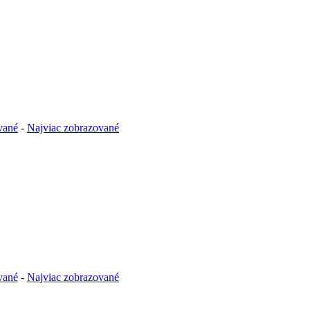
vané
-
Najviac zobrazované
vané
-
Najviac zobrazované