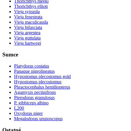
Thorichthys meeki
Thorichthys ellioti
Vieja synspila
Vieja fenestrata
Vieja maculicauda
Vieja bifasciata
Vieja argentea
Vieja guttulata
Vieja hartwegi
Sumce
Platydoras costatus
Panaque nigrolineatus
Hypostomus plecostomus gold
Hypostomus plecostomus
Phractocephalus hemiliopterus
Agamyxis pectinifrons
Pterodoras granulosus
P. gibbiceps albino
L200
Oxydoras niger
Megalodoras urunoscopus
Ostatné