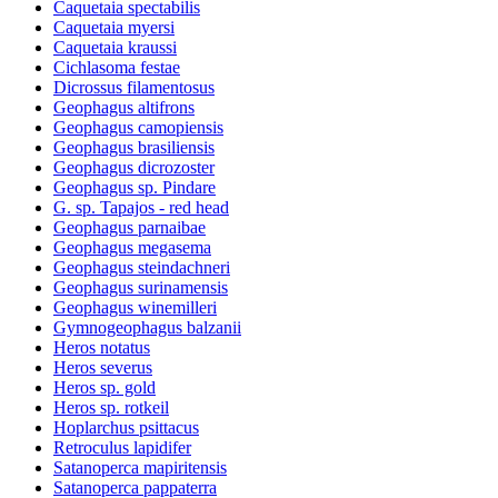
Caquetaia spectabilis
Caquetaia myersi
Caquetaia kraussi
Cichlasoma festae
Dicrossus filamentosus
Geophagus altifrons
Geophagus camopiensis
Geophagus brasiliensis
Geophagus dicrozoster
Geophagus sp. Pindare
G. sp. Tapajos - red head
Geophagus parnaibae
Geophagus megasema
Geophagus steindachneri
Geophagus surinamensis
Geophagus winemilleri
Gymnogeophagus balzanii
Heros notatus
Heros severus
Heros sp. gold
Heros sp. rotkeil
Hoplarchus psittacus
Retroculus lapidifer
Satanoperca mapiritensis
Satanoperca pappaterra