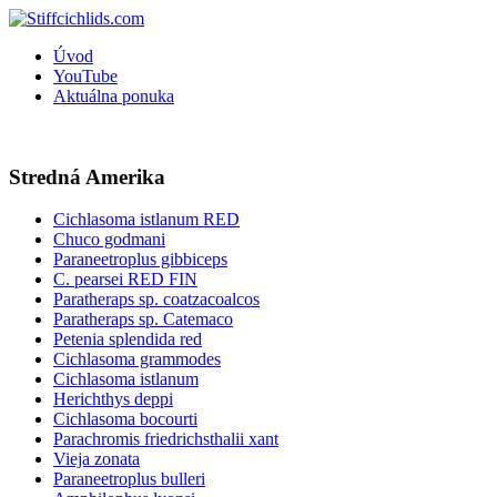
Úvod
YouTube
Aktuálna ponuka
Stredná Amerika
Cichlasoma istlanum RED
Chuco godmani
Paraneetroplus gibbiceps
C. pearsei RED FIN
Paratheraps sp. coatzacoalcos
Paratheraps sp. Catemaco
Petenia splendida red
Cichlasoma grammodes
Cichlasoma istlanum
Herichthys deppi
Cichlasoma bocourti
Parachromis friedrichsthalii xant
Vieja zonata
Paraneetroplus bulleri