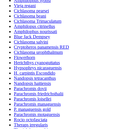
Amphilophus lyonsi
Vieja regani
Cichlasoma pearsei
Cichlasoma beani
Cichlasoma Trimaculatum
Amphilopus citrinellus
Amphilophus nourissati
Blue Jack Dempsey
Cichlasoma salvini
Cryptoheros panamensis RED
Cichlasoma urophthalmum
Flowerhorn
Herichthys cyanoguttatus
Hypsophrys nicaraguensis
H. carpintis Escondido
Nandopsis tetracanthus
Nandopsis haitiensis
Parachromis dovii
Parachromis friedrichsthalii
Parachromis loisellei
Parachromis managuensis
P. managuensis gold
Parachromis motaguensis
Rocio octofasciata
Theraps irregularis